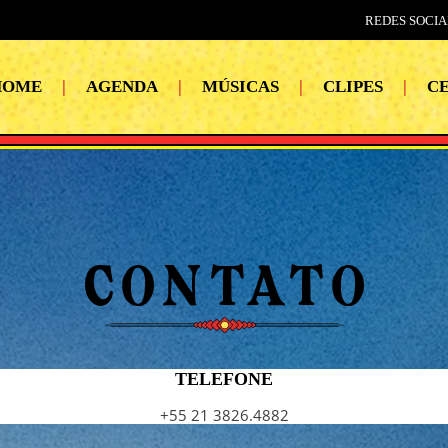
REDES SOCIA
HOME
|
AGENDA
|
MÚSICAS
|
CLIPES
|
CE
TELEFONE
+55 21 3826.4882